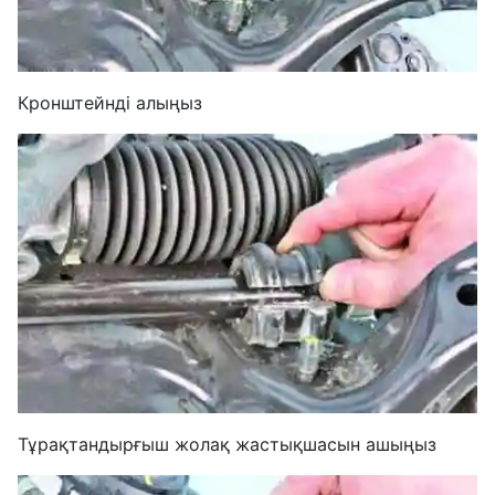
Кронштейнді алыңыз
Тұрақтандырғыш жолақ жастықшасын ашыңыз