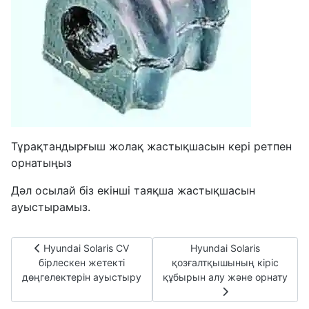
Тұрақтандырғыш жолақ жастықшасын кері ретпен
орнатыңыз
Дәл осылай біз екінші таяқша жастықшасын
ауыстырамыз.
Алдыңғы мақала:Hyundai Solaris CV бірлескен жетекті д
Келесі мақала:Hyundai S
Hyundai Solaris CV
Hyundai Solaris
бірлескен жетекті
қозғалтқышының кіріс
дөңгелектерін ауыстыру
құбырын алу және орнату