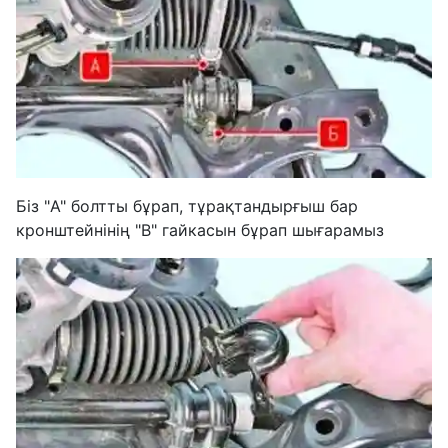
Біз "A" болтты бұрап, тұрақтандырғыш бар
кронштейнінің "B" гайкасын бұрап шығарамыз