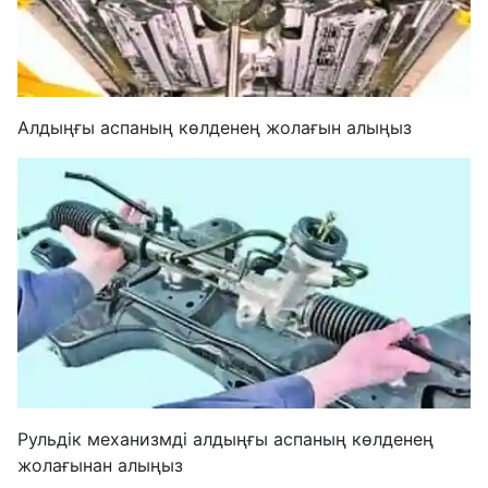
Алдыңғы аспаның көлденең жолағын алыңыз
Рульдік механизмді алдыңғы аспаның көлденең
жолағынан алыңыз