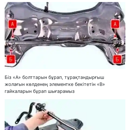
Біз «A» болттарын бұрап, тұрақтандырғыш
жолағын көлденең элементке бекітетін «B»
гайкаларын бұрап шығарамыз