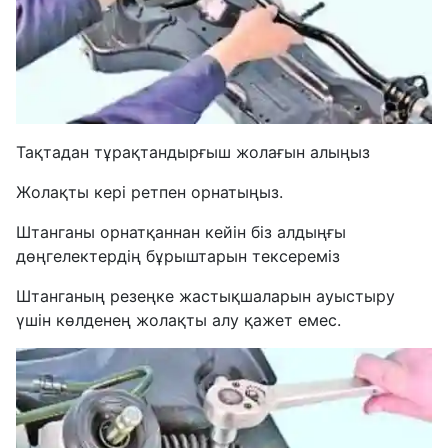
Тақтадан тұрақтандырғыш жолағын алыңыз
Жолақты кері ретпен орнатыңыз.
Штанганы орнатқаннан кейін біз алдыңғы
дөңгелектердің бұрыштарын тексереміз
Штанганың резеңке жастықшаларын ауыстыру
үшін көлденең жолақты алу қажет емес.