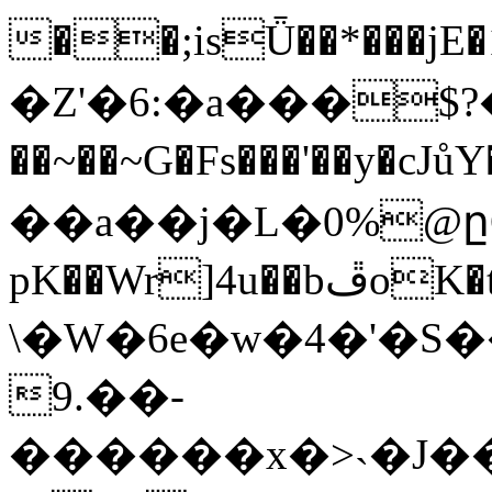
��;isǕ��*���jE�18
�Z'�6:�a���$
��~��~G�Fs���'��y�cJů
��a��j�L͏�0%@ըO
pK��Wr]4u��bڦoK�tb�\��A=���o:���y�����[��z��׏��ϝ?
\�W�6e�w�4�'�
9.��-
������x�>˴�J�