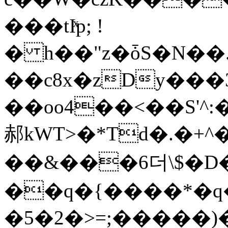
���tIͯp; !
� h��"z�ȱS�N��.
��c8x�zDy���
��oo4��<��S'^:
郝kWT>�*Td�.�+
��&���6더 \$�D
��q�{����*�q�
�5�2�>=;�����)