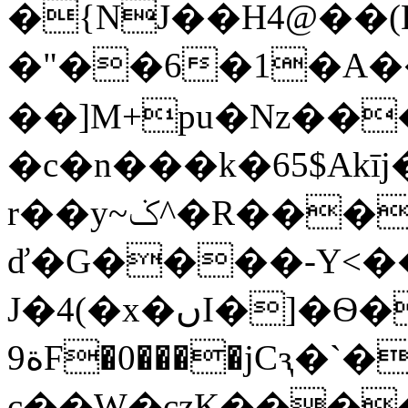
�{NJ��H4@��(
�"��6�1�A��ǆc��ک��QՁX��v��p,��X�U������P[{��X��X<��
��]M+pu�Nz��
�c�n���k�65$Akīj�ݱ�Ϧ�i�6�@�Aѫ{@4�{1n�Ld�zN�&���ɩic�
r��y~ݢ^�R���lR_!P����mG��������S-
ď�G����-Y<�
J�4(�x�ںI�]�Ѳ����+�<��a��]���v}
ة9F�0����jCԇ�`
c��W�czK���