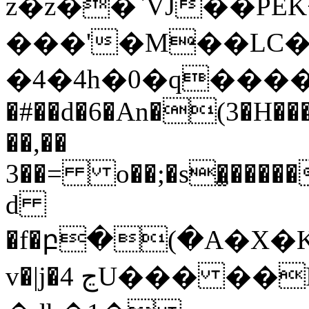
z�z��`VJ��PE
���'�M��LC�
�4�4h�0�q����O
�#��d�6�An�(3�H�
��,��
3��= o��;�s�̫���
d
�f�բ�(�A�X�K�q�
v�|j�4 ڃU��� ��RB��MZ�H�H