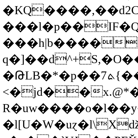
�KQ����,��d2Cى� `"�,Z&��(�'�b��H� #���
���l�p��IF�Q
���h|b����
q�]��d^+S,�O
�ԹLB�*�p��7ܬ{��Y��"u���D7}�K�}
<�jd��x.@*��:��n9��$&Ej��
R�uw����o�l��
�l[U�W�uɀ�l\X