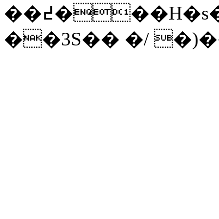
��߄���H�s���<��f����t&�sp2�|
��3S�� �/ �