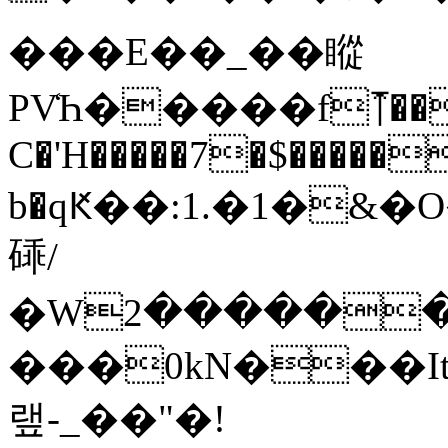
���E��_��瞛
PV̒Һ�����f⤒��0
C�'H�����7�$�����
b�qԞ��:1.�1�&�
䂷/
�Wۇ������2i�����oFֈ+�F��%�es�
���0kN���It
랲-_��"�!