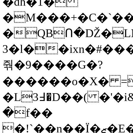
�dh�1�
�M���+�C�`���%޹+�@Y��+*���@C�v,�آ���2�
�QBՈ�Ǆ�LNu
3�l��ixn�#��
줚�9����G�?
������o�X� =֟x���T�
3�D��( �'�i&�Ⴇ�"�j^,_|ձ�� ?
�L߃
�f��
�!`��n��Ï�ޒ�E�cO���$�;n��+�����v$I+��W�.)G�O�'�ђÔ�E%���׼��L