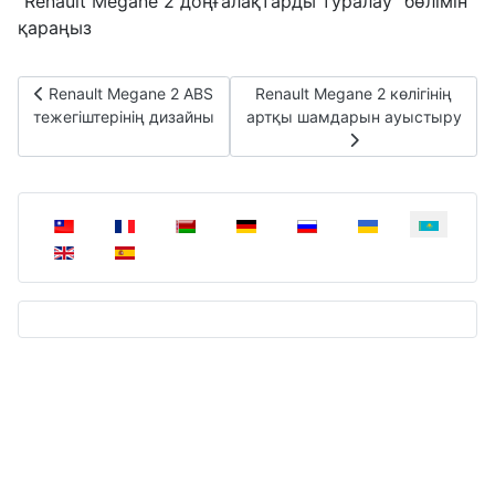
"Renault Megane 2 доңғалақтарды туралау" бөлімін
қараңыз
Алдыңғы мақала:Renault Megane 2 ABS тежегіштерінің диза
Келесі мақала:Renault Megane 
Renault Megane 2 ABS
Renault Megane 2 көлігінің
тежегіштерінің дизайны
артқы шамдарын ауыстыру
Тіліңізді таңдаңыз