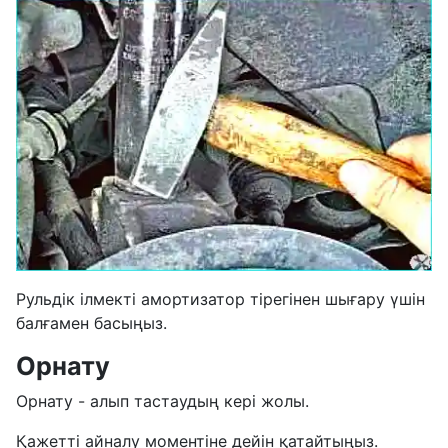
Рульдік ілмекті амортизатор тірегінен шығару үшін
балғамен басыңыз.
Орнату
Орнату - алып тастаудың кері жолы.
Қажетті айналу моментіне дейін қатайтыңыз.