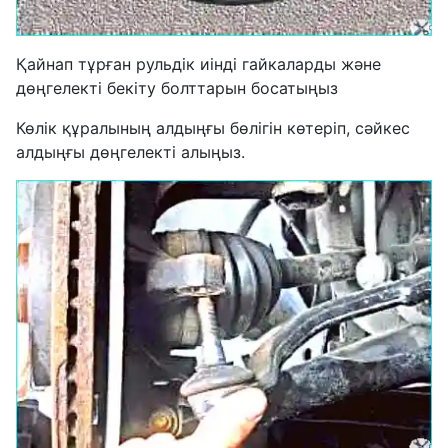
Қайнап тұрған рульдік иінді гайкаларды және
дөңгелекті бекіту болттарын босатыңыз
Көлік құралының алдыңғы бөлігін көтеріп, сәйкес
алдыңғы дөңгелекті алыңыз.