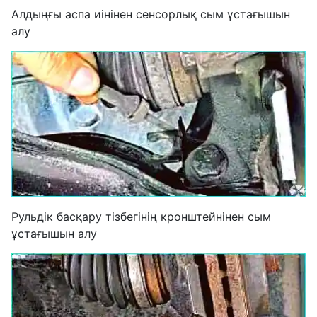
Алдыңғы аспа иінінен сенсорлық сым ұстағышын
алу
Рульдік басқару тізбегінің кронштейнінен сым
ұстағышын алу