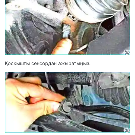
Қосқышты сенсордан ажыратыңыз.