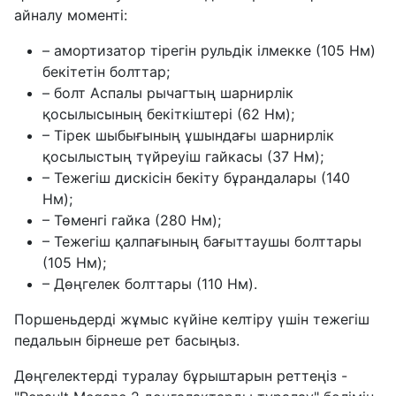
айналу моменті:
– амортизатор тірегін рульдік ілмекке (105 Нм)
бекітетін болттар;
– болт Аспалы рычагтың шарнирлік
қосылысының бекіткіштері (62 Нм);
– Тірек шыбығының ұшындағы шарнирлік
қосылыстың түйреуіш гайкасы (37 Нм);
– Тежегіш дискісін бекіту бұрандалары (140
Нм);
– Төменгі гайка (280 Нм);
– Тежегіш қалпағының бағыттаушы болттары
(105 Нм);
– Дөңгелек болттары (110 Нм).
Поршеньдерді жұмыс күйіне келтіру үшін тежегіш
педальын бірнеше рет басыңыз.
Дөңгелектерді туралау бұрыштарын реттеңіз -