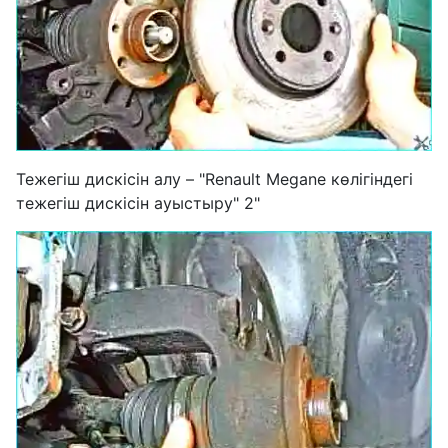
Тежегіш дискісін алу – "Renault Megane көлігіндегі
тежегіш дискісін ауыстыру" 2"