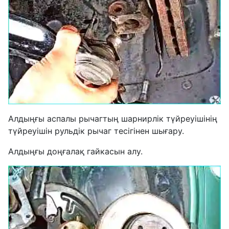
Алдыңғы аспалы рычагтың шарнирлік түйреуішінің
түйреуішін рульдік рычаг тесігінен шығару.
Алдыңғы доңғалақ гайкасын алу.