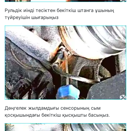
Рульдік иінді тесіктен бекіткіш штанга ұшының
түйреуішін шығарыңыз
Дөңгелек жылдамдығы сенсорының сым
қосқышындағы бекіткіш қысқышты басыңыз.