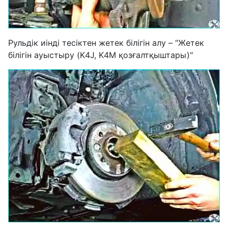
Рульдік иінді тесіктен жетек білігін алу – "Жетек
білігін ауыстыру (K4J, K4M қозғалтқыштары)"