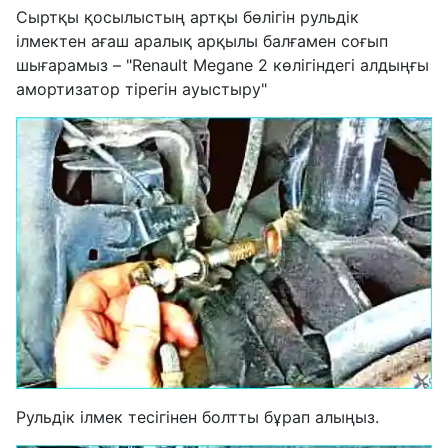
Сыртқы қосылыстың артқы бөлігін рульдік
ілмектен ағаш аралық арқылы балғамен соғып
шығарамыз – "Renault Megane 2 көлігіндегі алдыңғы
амортизатор тірегін ауыстыру"
Рульдік ілмек тесігінен болтты бұрап алыңыз.