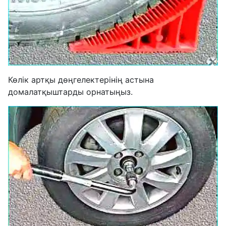
Көлік артқы дөңгелектерінің астына
домалатқыштарды орнатыңыз.