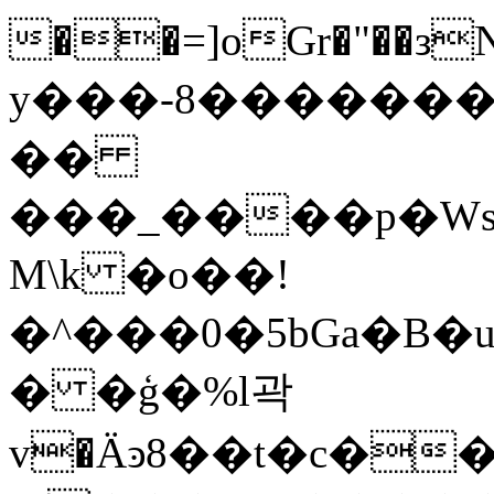
��=]oGr�"��
y���-8������
��
���_����p�Ws
M\k �o��!
�^���0�5bGa�B�u�
� �ģ�%l곽
v�Äͽ8��t�c�