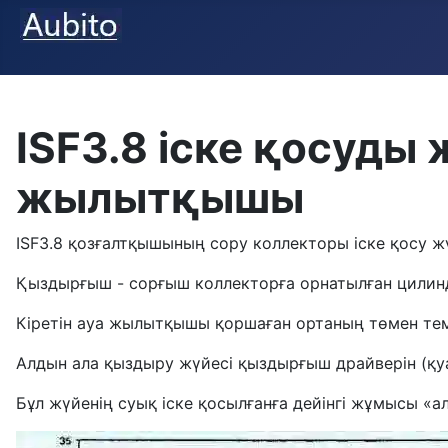
ISF3.8 іске қосуды 
жылытқышы
ISF3.8 қозғалтқышының сору коллекторы іске қосу ж
Қыздырғыш - сорғыш коллекторға орнатылған цилинд
Кіретін ауа жылытқышы қоршаған ортаның төмен тем
Алдын ала қыздыру жүйесі қыздырғыш драйверін (қуа
Бұл жүйенің суық іске қосылғанға дейінгі жұмысы «а