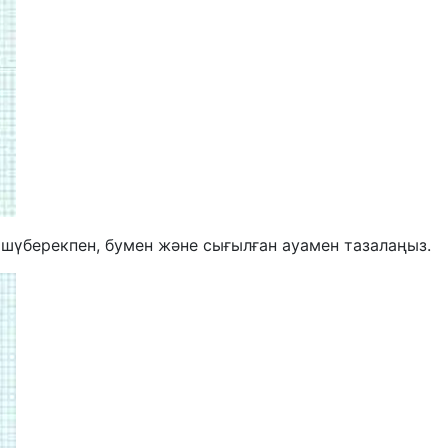
шүберекпен, бумен және сығылған ауамен тазалаңыз.