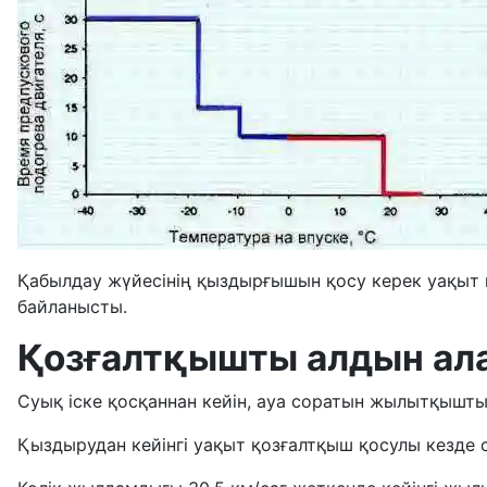
Қабылдау жүйесінің қыздырғышын қосу керек уақыт 
байланысты.
Қозғалтқышты алдын ал
Суық іске қосқаннан кейін, ауа соратын жылытқышты 
Қыздырудан кейінгі уақыт қозғалтқыш қосулы кезде