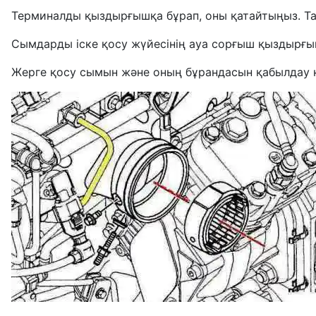
Терминалды қыздырғышқа бұрап, оны қатайтыңыз. Та
Сымдарды іске қосу жүйесінің ауа сорғыш қыздырғ
Жерге қосу сымын және оның бұрандасын қабылдау 