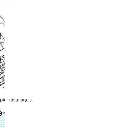
рін тазалаңыз.