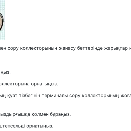
ен сору коллекторының жанасу беттерінде жарықтар н
ңыз.
оллекторына орнатыңыз.
ың қуат тізбегінің терминалы сору коллекторының жоға
 қыздырғышқа қолмен бұраңыз.
штепсельді орнатыңыз.