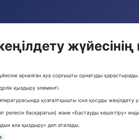
жеңілдету жүйесінің к
үйесіне арналған ауа сорғышты орнатуды қарастырады.
рлік қыздыру элементі.
пературасында қозғалтқышты іске қосуды жеңілдету ү
т релесін басқаратын) және «Бастауды кешіктіру» ин
лдын ала қыздыру» деп аталады.