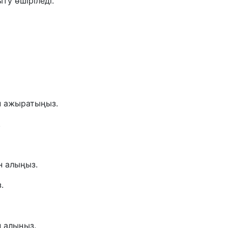
ту өшіріледі.
н ажыратыңыз.
.
н алыңыз.
.
 алыңыз.