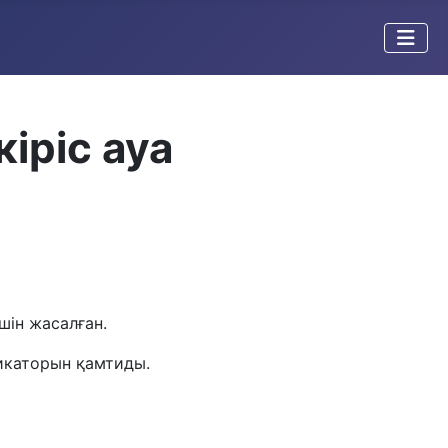
іріс ауа
шін жасалған.
дикаторын қамтиды.