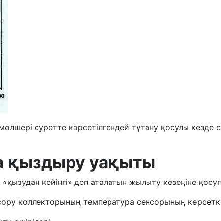
мөлшері суретте көрсетілгендей тұтану қосулы кезде 
а қыздыру уақыты
«қызудан кейінгі» деп аталатын жылыту кезеңіне қосуғ
 сору коллекторының температура сенсорының көрсеткі