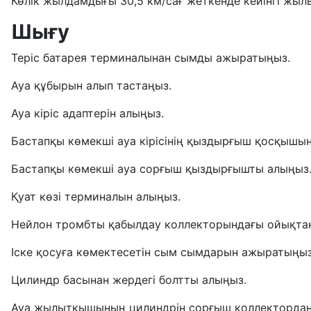
Көлік жылдамдығы 30,5 км/сағ жеткенде кейінгі жылы
Шығу
Теріс батарея терминалынан сымды ажыратыңыз.
Ауа құбырын алып тастаңыз.
Ауа кіріс адаптерін алыңыз.
Бастапқы көмекші ауа кірісінің қыздырғыш қосқышы
Бастапқы көмекші ауа сорғыш қыздырғышты алыңыз
Қуат көзі терминалын алыңыз.
Нейлон тромбты қабылдау коллекторындағы ойықта
Іске қосуға көмектесетін сым сымдарын ажыратыңыз
Цилиндр басынан жердегі болтты алыңыз.
Ауа жылытқышының цилиндрін сорғыш коллектордан