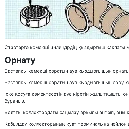
Стартерге көмекші цилиндрдің қыздырғыш қақпағы м
Орнату
Бастапқы көмекші соратын ауа қыздырғышын орнаты
Бастапқы көмекші соратын ауа қыздырғышын сору к
Іске қосуға көмектесетін ауа кіретін жылытқышты он
бұраңыз.
Болтты коллектордағы саңылау арқылы енгізіп, оны
Қабылдау коллекторының қуат терминалына нейлон 