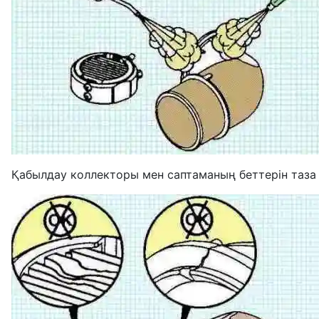
Қабылдау коллекторы мен саптаманың беттерін таза 