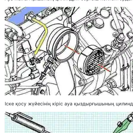
Іске қосу жүйесінің кіріс ауа қыздырғышының цилинд