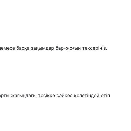
емесе басқа зақымдар бар-жоғын тексеріңіз.
рғы жағындағы тесікке сәйкес келетіндей етіп