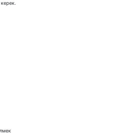
керек.
ілмек