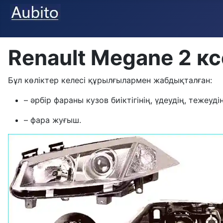
Renault Megane 2 
Бұл көліктер келесі құрылғылармен жабдықталған:
– әрбір фараны кузов биіктігінің, үдеудің, теже
– фара жуғыш.