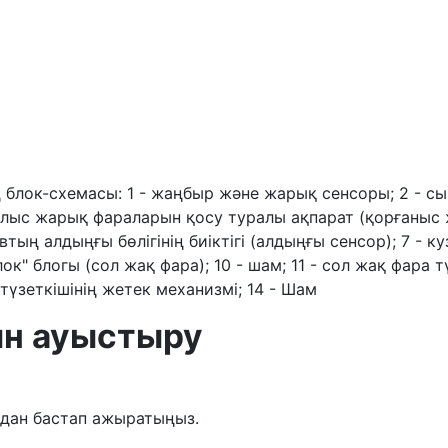
 блок-схемасы: 1 - жаңбыр және жарық сенсоры; 2 - с
алыс жарық фараларын қосу туралы ақпарат (қорғаныс 
ң алдыңғы бөлігінің биіктігі (алдыңғы сенсор); 7 - кузо
ок" блогы (сол жақ фара); 10 - шам; 11 - сол жақ фара т
 түзеткішінің жетек механизмі; 14 - Шам
н ауыстыру
дан бастап ажыратыңыз.