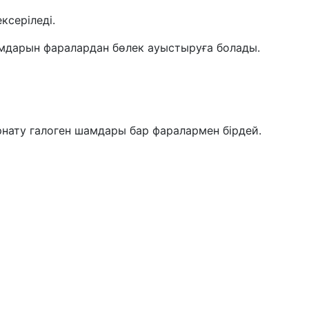
ксеріледі.
мдарын фаралардан бөлек ауыстыруға болады.
нату галоген шамдары бар фаралармен бірдей.