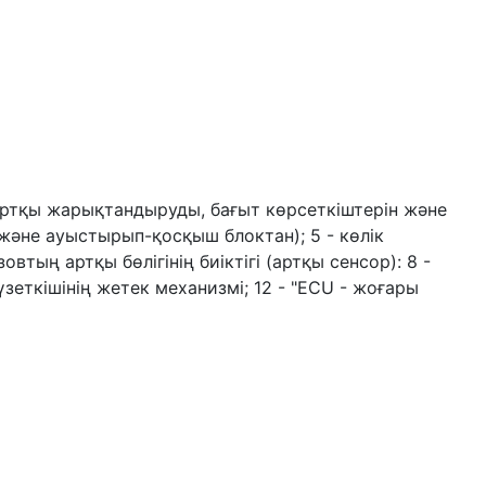
ыртқы жарықтандыруды, бағыт көрсеткіштерін және
және ауыстырып-қосқыш блоктан); 5 - көлік
втың артқы бөлігінің биіктігі (артқы сенсор): 8 -
үзеткішінің жетек механизмі; 12 - "ECU - жоғары