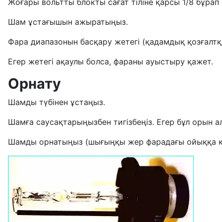
Жоғары вольтты блокты сағат тіліне қарсы 1/8 бұрап 
Шам ұстағышын ажыратыңыз.
Фара диапазонын басқару жетегі (қадамдық қозғалт
Егер жетегі ақаулы болса, фараны ауыстыру қажет.
Орнату
Шамды түбінен ұстаңыз.
Шамға саусақтарыңызбен тигізбеңіз. Егер бұл орын 
Шамды орнатыңыз (шығыңқы жер фарадағы ойыққа қа