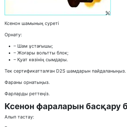
Ксенон шамының суреті
Орнату:
– Шам ұстағышы;
– Жоғары вольтты блок;
– Қуат көзінің сымдары.
Тек сертификатталған D2S шамдарын пайдаланыңыз.
Фараны орнатыңыз.
Фарларды реттеңіз.
Ксенон фараларын басқару б
Алып тастау: