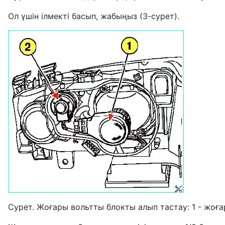
Ол үшін ілмекті басып, жабыңыз (3-сурет).
Сурет. Жоғары вольтты блокты алып тастау: 1 - жоға