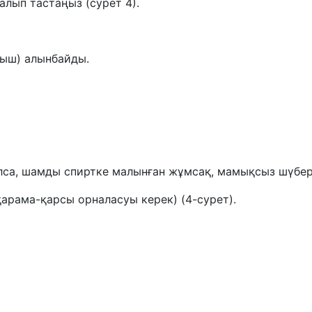
алып тастаңыз (сурет 4).
қыш) алынбайды.
алса, шамды спиртке малынған жұмсақ, мамықсыз шүбере
рама-қарсы орналасуы керек) (4-сурет).