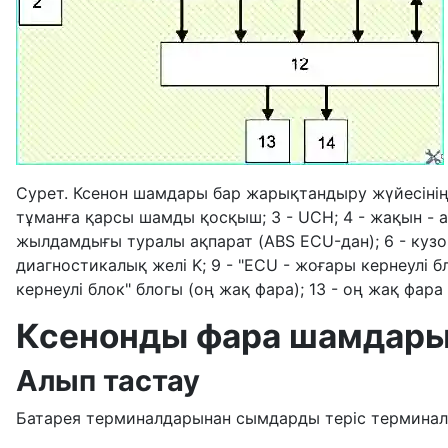
Сурет. Ксенон шамдары бар жарықтандыру жүйесінің
тұманға қарсы шамды қосқыш; 3 - UCH; 4 - жақын - 
жылдамдығы туралы ақпарат (ABS ECU-дан); 6 - кузовты
диагностикалық желі K; 9 - "ECU - жоғары кернеулі бл
кернеулі блок" блогы (оң жақ фара); 13 - оң жақ фара
Ксенонды фара шамдары
Алып тастау
Батарея терминалдарынан сымдарды теріс терминал