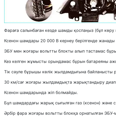
Фараға салынбаған кезде шамды қоспаңыз (бұл көру қаб
Ксенон шамдары 20 000 В кернеу берілгенде жанады 
ЭБУ мен жоғары вольтты блокты алып тастамас бұрын
Кез келген жұмысты орындамас бұрын батареяны аж
Тік сәуле бұрышы көлік жылдамдығына байланысты р
30 км/сағ жоғары жылдамдықта жарықтандыру диап
Ксенон шамдарында жіп болмайды.
Бұл шамдардағы жарық сығылған газ (ксенон) және с
Әрбір фара жоғары вольтты блокқа орнатылған ЭБУ-