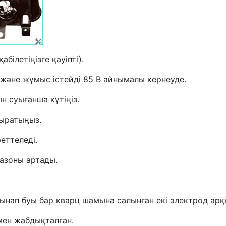
ілетіңізге қауіпті).
және жұмыс істейді 85 В айнымалы кернеуде.
 суығанша күтіңіз.
ыратыңыз.
еттеледі.
азоны артады.
ынап буы бар кварц шамына салынған екі электрод ар
мен жабдықталған.