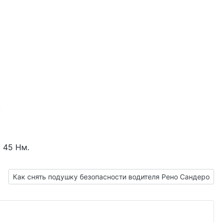
.
 45 Нм.
Следующий: Как снять подушку безопасности водителя Рен
Как снять подушку безопасности водителя Рено Сандеро