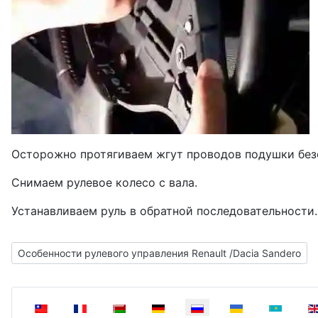
Осторожно протягиваем жгут проводов подушки безо
Снимаем рулевое колесо с вала.
Устанавливаем руль в обратной последовательности.
Предыдущий: Особенности рулевого управления Renault /Dac
Особенности рулевого управления Renault /Dacia Sandero
Выберите язык