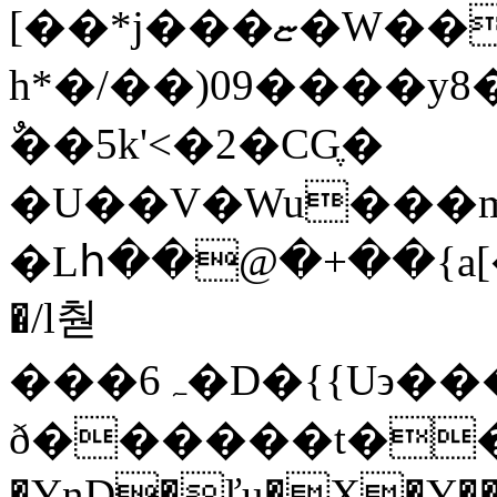
[��*j���ޏ�W���%f���9��,��IT���
h*�/��)09����y8
ٌ��5k'<�2�CGֶ�
�U��V�Wu���m
�Lհ��@�+��{a[�2
�/l춷
���ہ6�D�{{U϶����̪��=�r�A]a�aq�5�rx�\�����'�q��-
ð������t���
�YnD�ľu�X�Y����È