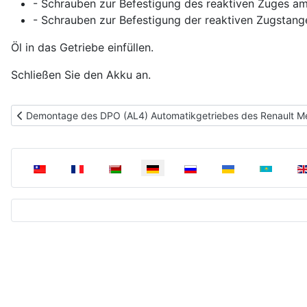
- Schrauben zur Befestigung des reaktiven Zuges a
- Schrauben zur Befestigung der reaktiven Zugstang
Öl in das Getriebe einfüllen.
Schließen Sie den Akku an.
Vorheriger Beitrag: Demontage des DPO (AL4) Automatikgetrieb
Demontage des DPO (AL4) Automatikgetriebes des Renault M
Sprache auswählen