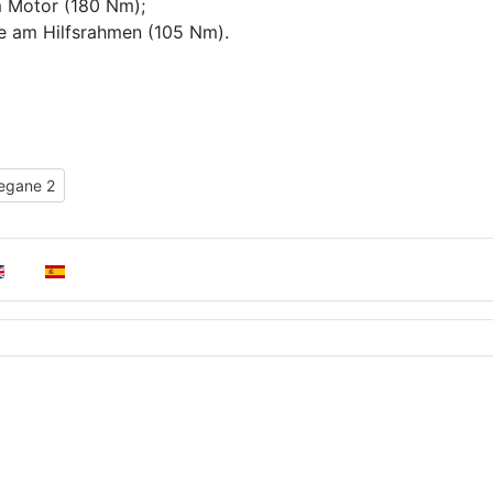
m Motor (180 Nm);
e am Hilfsrahmen (105 Nm).
es des Renault Megane 2
egane 2