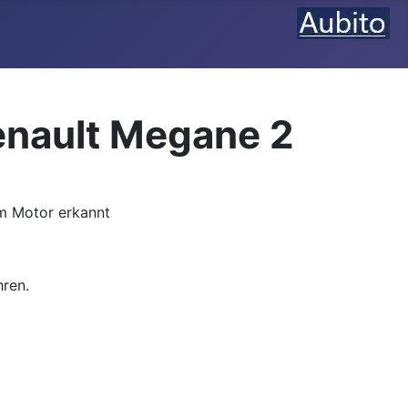
enault Megane 2
em Motor erkannt
hren.