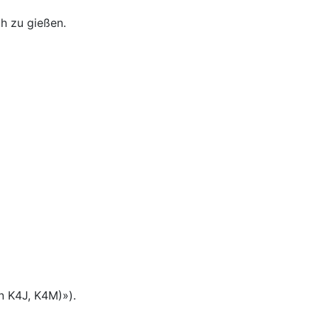
ch zu gießen.
n K4J, K4M)»).