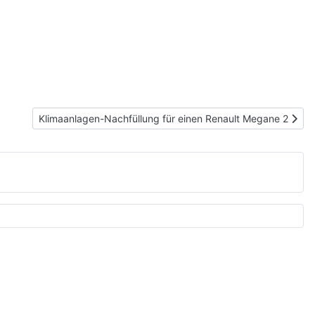
Nächster Beitrag: Klimaanlagen-Nachfüllung für einen Rena
Klimaanlagen-Nachfüllung für einen Renault Megane 2