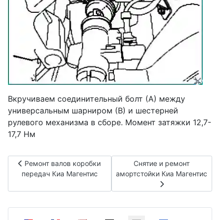
Вкручиваем соединительный болт (А) между
универсальным шарниром (В) и шестерней
рулевого механизма в сборе. Момент затяжки 12,7-
17,7 Нм
Предыдущий: Ремонт валов коробки передач Киа Магенти
Следующий: Снятие и ре
Ремонт валов коробки
Снятие и ремонт
передач Киа Магентис
амортстойки Киа Магентис