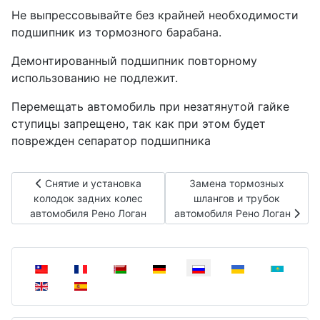
Не выпрессовывайте без крайней необходимости
подшипник из тормозного барабана.
Демонтированный подшипник повторному
использованию не подлежит.
Перемещать автомобиль при незатянутой гайке
ступицы запрещено, так как при этом будет
поврежден сепаратор подшипника
Предыдущий: Снятие и установка колодок задних колес 
Следующий: Замена тормо
Снятие и установка
Замена тормозных
колодок задних колес
шлангов и трубок
автомобиля Рено Логан
автомобиля Рено Логан
Выберите язык