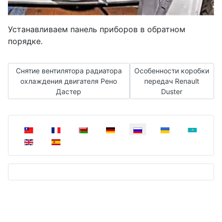
Устанавливаем панель приборов в обратном
порядке.
Предыдущий: Снятие вентилятора радиатора охлаждения д
Следующий: Особенности 
Снятие вентилятора радиатора
Особенности коробки
охлаждения двигателя Рено
передач Renault
Дастер
Duster
Выберите язык