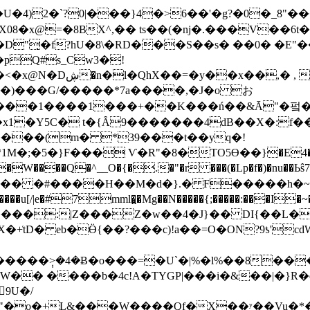
8�x@=�8BX^,�� ts��(�ǌ�.���V��6
"̣�f?hU�8\�RD���S��s� ��0� �E"��;�B�
pQ#s_Cw3�!
�@���n�r�~�iނ�=
ks�)���G/�����*7a����,�J�o お
:���1����1���+��K���ń��&Ā"�펔 ��
1�Y5C� t�{Ȃ9�������4dB��X�:f�
����(m� *39���t��yq�!
�5�}F��� Ѵ�R"�8�TO5ϴ��}�E4�� E��
���Q�^__O�{�.�"�r ���(�Lp�f�)�nu��Ьŝ7G]���o�ߒ
3ȁ�� �#����H��M�d�}.� F�����h�~
�#7mml�͍�Mg��N�����{;�����:���I�~���0�
��B�je����:|Z���Z�w��4�J}�� DI{��L
�+͑tD� eb�Ӫ{��?���c)!a��=O�ON?9ƾ'
��݄>�4�Ƀ�o���=�U`�|%�l%��8�������
�b�4c!A�TYGP|���i�&��|�}R�q~�+�ی3 L}�e��� $�\��؎r35#��
9U�/
uL�B"�o�+L&���W����Qf�X��ʸ��Vu