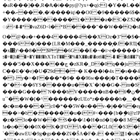
�aR���]��,R�ꬂ�i��py@?yx+�q(c}�Y��
+��ނ���,�\����iq\��O0 �9�����6$�oT�'��zU[�z���۸�Q�JCP �R����8���]hj��7��嘈����<�
�Y����\������{��a�lC�ZަS2��H@�4w!a��
ꦵ˄�-�*�vaZ6D<ì�*B����"��W��Q�sK
O� @�a�+���4����4i��XOz�3"�$��Y4�9��&�Ħ د�@ܚ�
���6�)���{LR�M���_�����̞�J�RҴ
�x͹)^��8� $Pj�6G��E�~�i>e�����1��6
ƽ�=�[h��+�Y��f�hXToT�
��%�X��u�\�ot6�[-� ��di��
���'5��X�����ڃ �zKR�_D�0q��ju!��T+o ��,��f�U��.F���O��l-!���FJ ����y>� `=���P?/q�1s� �
C��E�'�e)�U�͠29d�=� K���l�4x �s�
�}.y�>�F���*�9� ��96w���j�T����
�"�<��6YS�����u��X`�!��Ԍ�-m�S
����G���`N���bV�����nB��ڡ�ڽ�6IYWƽnqzT��{s��F�(�V[=�\�h�d���q蜛���!q�B��B��i�K��@|�nFB�d?
u``�;�W�[�^������zUEo*z�����h�__���1�M�
�c�m���;� |c0�*��5W�e��v-�j��%�eg
��>�b �;�����u�i#<���{h�ި�i@z!
�z�S3o��W��?S���\1�H�nd�1j��8 M
!a�o��i�0X�K�]FOA���GL0(�S3
`��awEU�9g�gs���Zʢ�ŠA�F�.i ��꺪1�u��j �9�~��