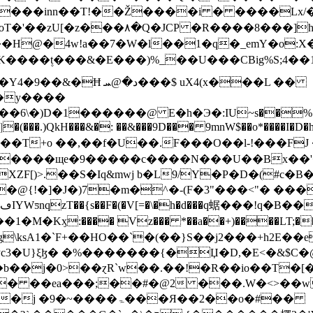
L�����inn��T!��Ž����i � ����Lx
7�W�l��1�q�_emY�o:X��⯺I~.�FZ_d��6��%so
����۪t���&�E���)%_��U���CBig%S;4��1b
��$ uX4(x���L ��
�y����
\�)D�1������@ E�h�Э�:IU~s��%�,���
7'(|�(���.)QkH���&�: ��&���9D��� 9mnW$��o*����I
�4����щe�
9�����c����N���U��Bx��'
XZF[)>.��S�Iq&mwj b�L9/Y�P�D�(#c
�@{!�]�J�)7�m�^�-(F�3"���<"� ���
Kӽ:���� Vz��� *��a��+)����LT;��c��
\ksA1�`F+��HO��`�(��}S��j2���+h2E��
Pc3�U}ξɮ� �%�������{�Џ�D,�E<�&$C�
�b��j�0>��ɀR`w��.��!�R��io��T�
�� ��ea���;��#�@2 ���.W�<>��w
��ۃ���Я��2��o�#��