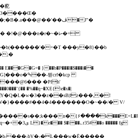
t�3����Œ�
.a���@��'��ڤ�J"�
b(������'�=�T ���y�8}��b
�;�
�G�G=� }��b�P���l�$���i��
��-띋crf�kcp
���@6��� �Pfh'
��ʽ{�� �%��ƞ~�XE{\e�x�|
�Y�Q�L�w�3��z��sB|fz���,�!
cdW�}����#��4�4�������O�~��/� V/
s��;k���n�{۶����k���E=L�RP@;�u��
o ����� fg
�*�b-���-bV�-�L���w�Ē�����