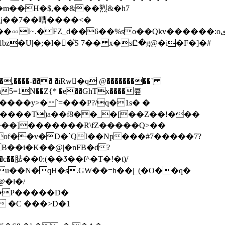
/�m��H�$,��&��煭&�h7
��Qkv������:oڒ�^]ىw__�G���Øyz(�=�B�Z���k�
z�U|�;�l��ͧS 7�� x�sԸ�g@�i�F�]�#
�-��� �iRw�q @���������`
�D�h5=1N��Z{* �e��GhTx����큪
����T)a��f8��_�[��Z��!���
�B���]�������R\fZ�����Q>��
of��v�D�`QI��Np���#7�����7?
胠��0:(��Ӡ��f^�T�!�t)/
eu��N�qH�s.GW��=h��|_(�O��q�
@�l�/
[�P�����D�
 �C ���>D�1