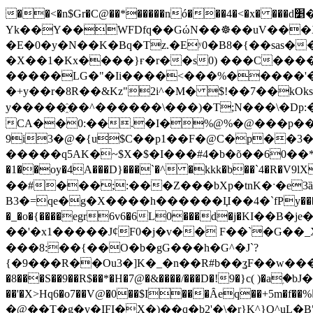
��<�n$Gr�C@��*�����nó���4�<�x� ���d׵�U�4)2�`?0|���}4�>6��'�g?�0�_8"���蓜
Yk��Y��WFDfq��GώN��☸��uV���X0
�E�0�y�N��K�Bq�Tz.�Eʸ0�B8�{��sas��D
�X��1�Kx����}ғ�r��s0) ���C����
�����LG�"�Ii����<���%�����'�<�x@N�Dڜ�n�l�QhX��=�y��x��,� , � �!
�+y��r�8R��&Kz"2i^�M� $!��7��kO
y�����҈��^������\���)�T;N���\�Dp
CA��0:��.�I�%@%�@���p��x
9i3�@�{u$C��p1��F�@C�p��3
�����q5AK�~$X�$�I���#4�b�õ��60��*1M�;
�1��oy�4A���D}���`�^ �kkk�b��`4�R�V9lX�W�
��#���;:���Z���bXp�tnK�ˑ�e
B3�=qe�g�X����h������Џ��4�`fPy������u[/|e
�_�o�{����egr6v6�6L0���d�j�KΙ
��'�x1�����J¢F0�j�v�� F��`�G��_X
���8:��{��O�b�gG���h�G^�J`?
{�9���R��Ou3�]K�_�n��R#b��ʓF��w�����
�8���S��9��R$��*�H�7@�&����/���D�!9�}c( )�aۭ�bJ�W�� ���
��'�X>Hq6�o7��V@�0��$I���Ȃeq��+5m�f��%
�@��T�g�v�IFI�X�)��q�b2'�\�r}K^}Q^