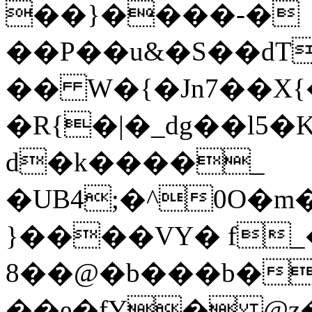
��}����-�
��P��u&�S��dT
�� W�{�Jn7��X
�R{�|�_dg��l5�
d�k����_
�UB4;�^0O�m
}����VY� f_
8��@�b���b�
��e�fY� @z�