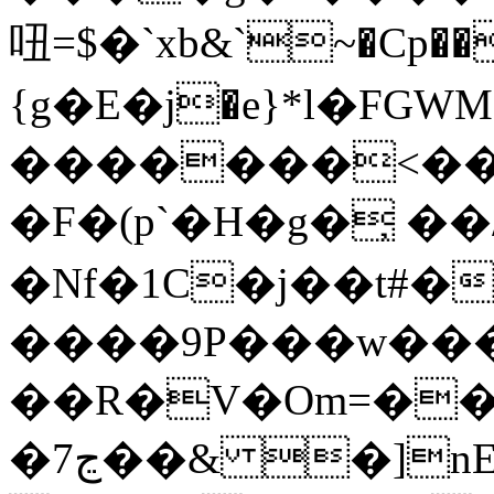
吜=$�`xb&`~�Cp���
{g�E�ϳ�e}*l�FGW
�������<���
�F�(р`�H�g�̦ 
�Nf�1C�j��t#
����9P���w���
��R�V�Om=��ɣ
�7ڃ��& �]nE8_s��c����Vzn5�]�v�O��c��Z��$