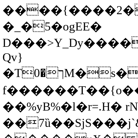
����{����2�
�_�5�ogEE�
D���>Y_Dy�����>u�d1s�7�
Qv}
�Tך�0M�s����1��ĳ�2(�gT~i���H�wy�Ӊ�^����ў��Ν��I�(Qa��t'{勺
f������T��{o�
��%yB%�l�r=.H� r
��7ȕ��SjS���j