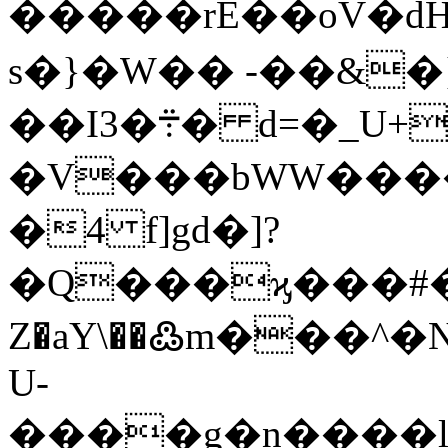
�����rE��oV�
s�}�W�� -��&�
��I3�܊� d=�_U+���0�[_�O������?
�V���bWW����
�4 f]gd�]?
�Q���ϗ���#�
Z�aY\��߷m���^�N���
U-
����g�n����l