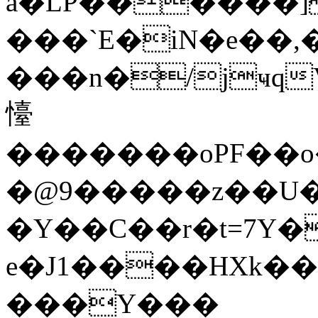
a�LP������]
���`E�iN�e��
���n�/jҹԛ
懛
�������oPF��o
�@9�����z��U�
�Y��C��r�t=7Y�
e�J1����HXk���
���Y���