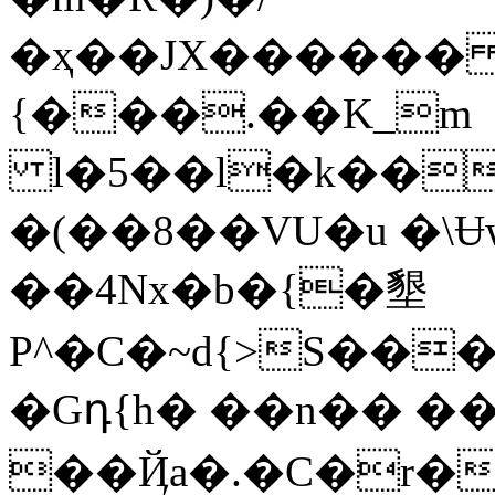
�ҳ��JX������ 
{���.��K_m
l�5��l�k����N�
�(��8��VU�u �\
��4Nx�b�{�墾
P^�C�~d{>S��
�Gդ{h� ��n�� �
��Ҋa�.�C�r�