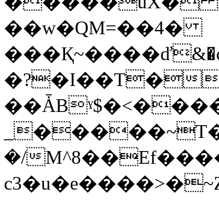
�����uX� X
��w�QM=��4�
���Қ~����ď&�c
�?�I��T�`
��ǠBˠ$�<����
_�����~T�G
�/M^8��Ef���
c3�u�e����>�~