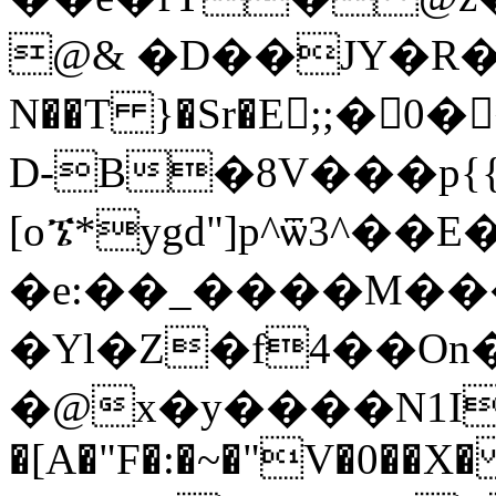
@& �D��JY�R� �lڋ����r
N��T }�Sr�E;;�
D-B�8V���p{
[oኜ*ygd"]p^ѿ3^��
�e:��_����M���
�Yl�Z�f4��O
�[A�"F�:�~�"V�0��X�