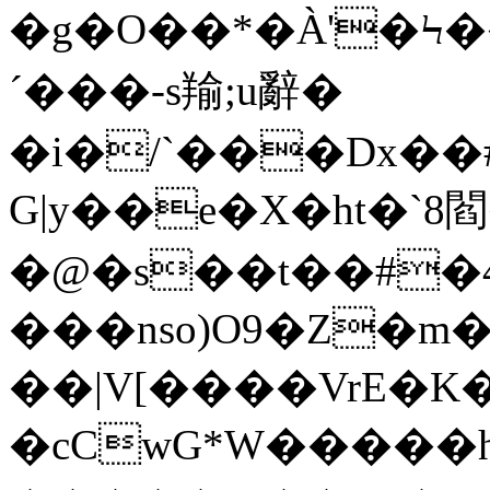
�g�O��*�À'�Ϟ
´���-s羭;u辭�
�i�/`���Dx��#
G|y��e�X�ht�`8
�@�s��t��#�4`s�Ι�o�
���nso)O9�Z�m����
��|V[����VrE�
�cCwG*W�����h