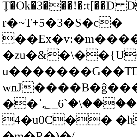
Ț�Ok�3���!�:t[��D 
r�~T+5�3�S�c�
��Ex�v:�m����
�zu�&�\��{U
u�������G��TDD�)�
wnJ����B�ĝ��
��ʾ؂_6`�\����U���%�[�h^��4kѐ_����W�`�#6�{6��0��}AG�vEN� f�v~N4
4�u0C�� �h
�m�R�)�/