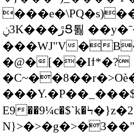
���e�\PQ�s)��I���`Ӛ����ڃ�v
3ݧK���ڙՑ툃 ��y�ˉ� ϥ7닜'��� Z�ta�+/1!
���WJ"V�B�
�@�[��Iϯ*�?
�C~��8��r�>Oѐ
���Y.�P��_���$
E9��
9¼c�$`k�Ϟ�}z�
N}>�˃�g�>�3��