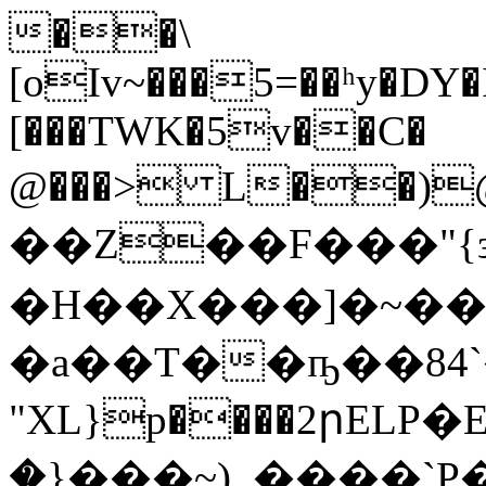
��\
[oIv~���5=��ʰy�D
[���TWK�5v��C�
@���> L��)@��,��s���
��Z��F���"{з
�H��X���]�~��
�a��T��ҧ��84`�f
"XL}p����2րELP
�}���~)_����`Ρ