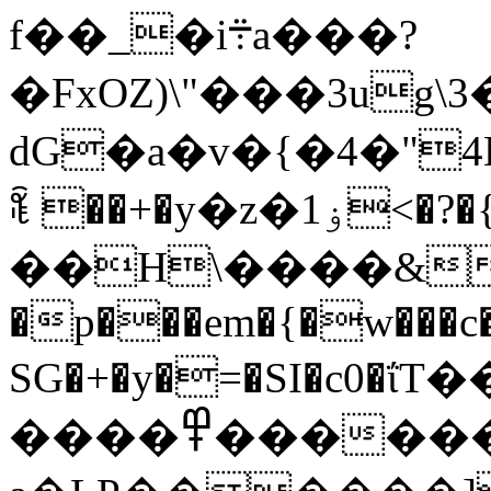
f��_�i܊a���?
�FxOZ)\"���3ug
dG�a�v�{�4�"
ꄕ ��+�y�z�1ۏ<�?�{X��c�[>�Q0�x/
��H\����&
�p���em�{�w���c
SG�+�y�=�SI�c0�ΐT
�
����߾������H����oWo����xWE��rw2�?