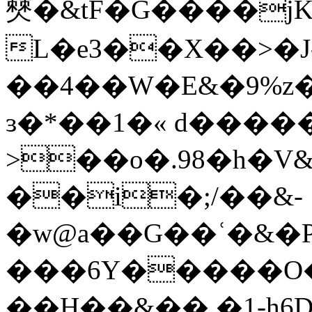
僰�&tF�G����jK
L�e3��X��>�
��4��W�E&�9%z
ɜ�*��1�« d����
>��o�.98�h�V& �;�=
��i�;/��&-
�w@a��G��ʿ�&�P
���6Y�����O�S
��H��&�� �1-h6