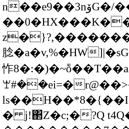
n��e9��3nۆG�/���}
��0�HX���K��l׿�(P��x�l�S��O!"��F���x�
z�}?,������
腍�a�v,%�HW]|
怍8�:�)�~ȭ��T��a
ꘃ#
��ei=�r@��>
ls��H��*8�{��
� j!΂Z�c;�?Q t