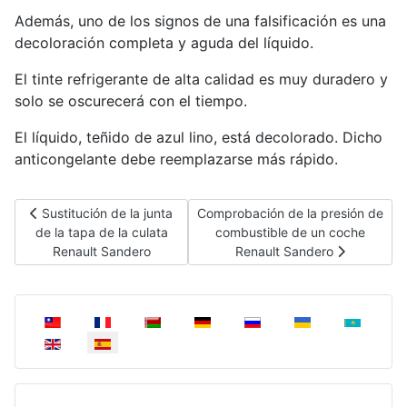
Además, uno de los signos de una falsificación es una
decoloración completa y aguda del líquido.
El tinte refrigerante de alta calidad es muy duradero y
solo se oscurecerá con el tiempo.
El líquido, teñido de azul lino, está decolorado. Dicho
anticongelante debe reemplazarse más rápido.
Artículo anterior: Sustitución de la junta de la tapa de la culat
Artículo siguiente: Comprobación d
Sustitución de la junta
Comprobación de la presión de
de la tapa de la culata
combustible de un coche
Renault Sandero
Renault Sandero
Seleccione su idioma