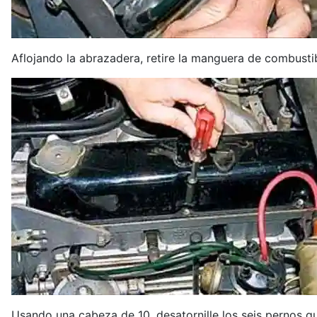
Aflojando la abrazadera, retire la manguera de combustibl
Usando una cabeza de 10, desatornille los seis pernos qu