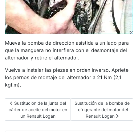
Mueva la bomba de dirección asistida a un lado para
que la manguera no interfiera con el desmontaje del
alternador y retire el alternador.
Vuelva a instalar las piezas en orden inverso. Apriete
los pernos de montaje del alternador a 21 Nm (2,1
kgf.m).
Artículo anterior: Sustitución de la junta del cárter de aceite d
Artículo siguiente: Sustitución
Sustitución de la junta del
Sustitución de la bomba de
cárter de aceite del motor en
refrigerante del motor del
un Renault Logan
Renault Logan