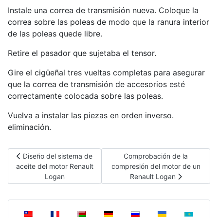
Instale una correa de transmisión nueva. Coloque la
correa sobre las poleas de modo que la ranura interior
de las poleas quede libre.
Retire el pasador que sujetaba el tensor.
Gire el cigüeñal tres vueltas completas para asegurar
que la correa de transmisión de accesorios esté
correctamente colocada sobre las poleas.
Vuelva a instalar las piezas en orden inverso.
eliminación.
Artículo anterior: Diseño del sistema de aceite del motor Renau
Artículo siguiente: Comproba
Diseño del sistema de
Comprobación de la
aceite del motor Renault
compresión del motor de un
Logan
Renault Logan
Seleccione su idioma