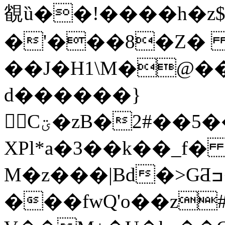
䚇ȕ��!����h�z$f
�'���8�Z
��J�H1\M�@
d������}
􎏤Cؾ�zB�2#��5��$wd�uĝ>��;@�*�=��~���
XPl*a�3��k��_f�
���fwQ'o��z#