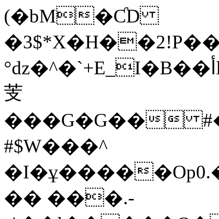
(�bM�ƇD
�3$*X�H��2!P�
°dz�^�`+E_I�B��أl�E�+�H��M���>���O�n�)0�P�)���f
芰
���G�G�� #�2
#$W���^
�I�ұ�����Op0.
�� ���.-