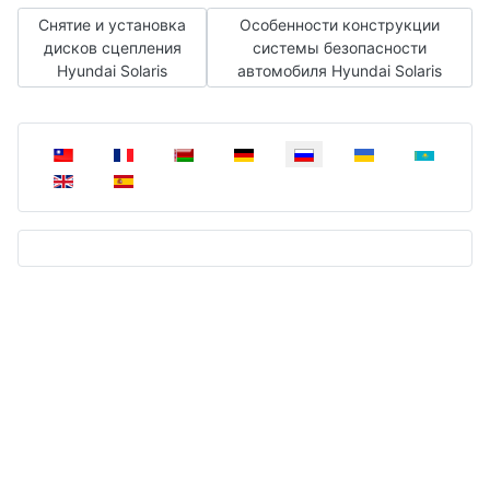
Предыдущий: Снятие и установка дисков сцепления Hyundai
Следующий: Особенности констру
Снятие и установка
Особенности конструкции
дисков сцепления
системы безопасности
Hyundai Solaris
автомобиля Hyundai Solaris
Выберите язык