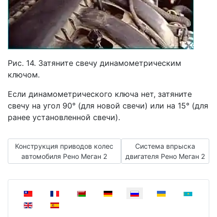
Рис. 14. Затяните свечу динамометрическим
ключом.
Если динамометрического ключа нет, затяните
свечу на угол 90° (для новой свечи) или на 15° (для
ранее установленной свечи).
Предыдущий: Конструкция приводов колес автомобиля Рен
Следующий: Система вп
Конструкция приводов колес
Система впрыска
автомобиля Рено Меган 2
двигателя Рено Меган 2
Выберите язык